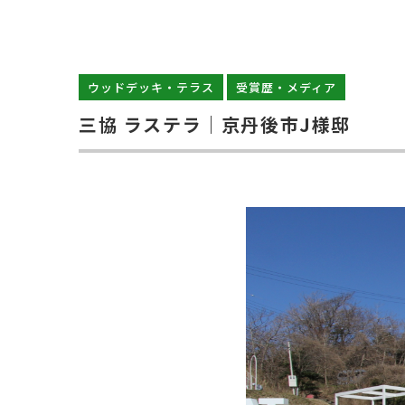
ウッドデッキ・テラス
受賞歴・メディア
三協 ラステラ｜京丹後市J様邸