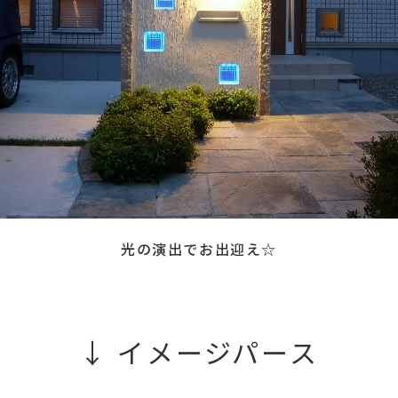
施工実績
受賞歴
会社紹介
ホーム
光の演出でお出迎え☆
↓ イメージパース