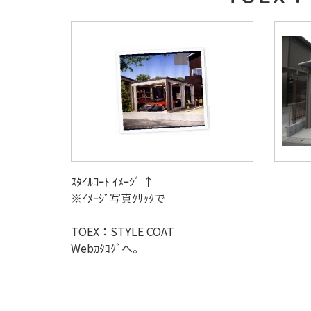
ｽﾀｲﾙｺｰﾄ ｲﾒｰｼﾞ ↑
※ｲﾒｰｼﾞ写真ｸﾘｯｸで
TOEX：STYLE COAT
Webｶﾀﾛｸﾞへ。