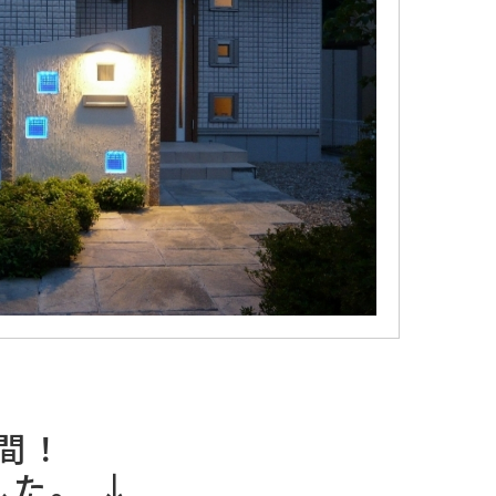
間！
した。 ↓