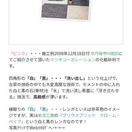
「ピンク」
・・・施工例2008年12月18日付
京丹後市H様邸
に
てご紹介させて頂いた
マツオコーポレーション
の化粧砂利で
す。
四角形の
「白」「黒」・・・「洗い出し」
という仕上げで、
左官の技術の中でも大変高度な技術で、セメントの中に入れ
た白と黒の石(骨材)を「水」で洗い流し表面に「浮き立たせ
る」技法で、
高級感
が漂います。
縁取りの
「白」「黒」
・・・レンガといえば赤茶色のイメー
ジですが、実は
東洋工業
の
『プリウスブリック クローム・
ペイブ』
という白と黒のレンガなのです！
写真ｸﾘｯｸでWebｶﾀﾛｸﾞへ→→→