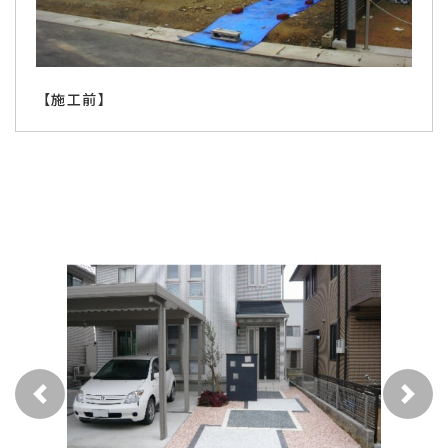
【施工前】
前へ
次へ