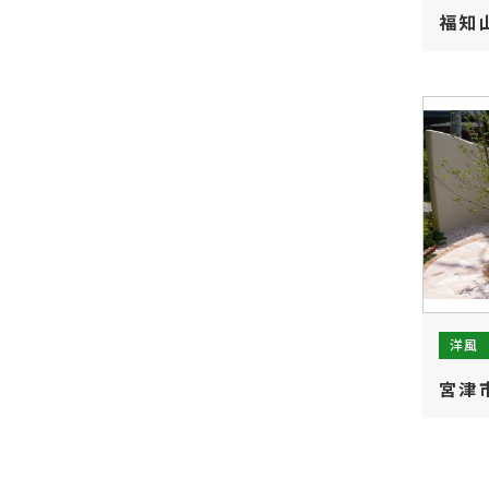
福知
洋風
宮津