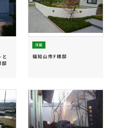
洋風
トと
福知山市F様邸
様邸