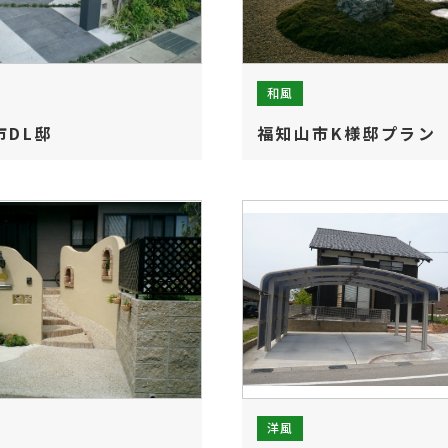
和風
市DL邸
福知山市K様邸プラン
洋風