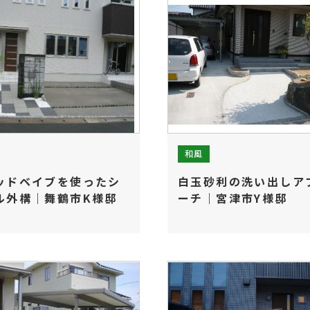
施工実績
受賞歴
会社紹介
ホーム
和風
ッドベイブを使ったシ
白玉砂利の洗い出しア
ル外構｜舞鶴市K様邸
ーチ｜宮津市Y様邸