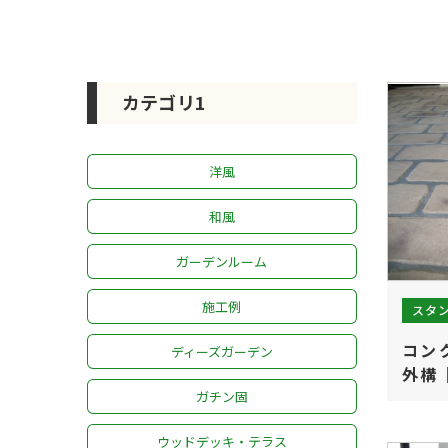
カテゴリ1
洋風
和風
ガーデンルーム
施工例
スタ
コン
ディーズガーデン
外構
ガチン固
ウッドデッキ・テラス