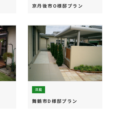
京丹後市O様邸プラン
洋風
舞鶴市D様邸プラン