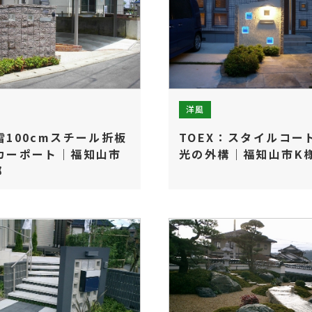
洋風
雪100cmスチール折板
TOEX：スタイルコー
カーポート｜福知山市
光の外構｜福知山市K
邸