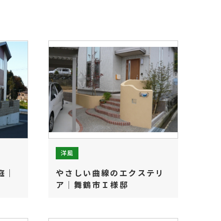
洋風
庭｜
やさしい曲線のエクステリ
ア｜舞鶴市Ｉ様邸