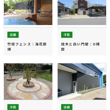
店舗
洋風
竹垣フェンス｜海花邸
枕木と白い門壁｜O様
様
邸
洋風
店舗