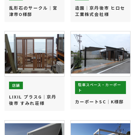
乱形石のサークル｜宮
造園｜京丹後市 ヒロセ
津市O様邸
工業株式会社様
お知らせ・ブログ
お客様の声
施工実績
受賞歴
会社紹介
ホーム
駐車スペース・カーポー
店舗
ト
LIXIL プラスG｜京丹
カーポートSC｜K様邸
後市 すみれ荘様
よくあるご質問
ローンについて