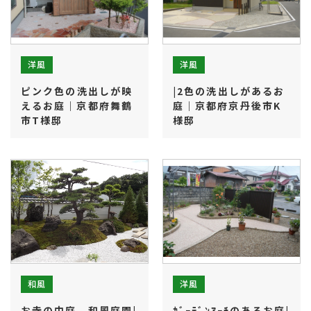
洋風
洋風
ピンク色の洗出しが映
|2色の洗出しがあるお
えるお庭｜京都府舞鶴
庭｜京都府京丹後市K
市T様邸
様邸
お知らせ・ブログ
お客様の声
施工実績
受賞歴
会社紹介
ホーム
和風
洋風
お寺の中庭 和風庭園|
ｶﾞｰﾃﾞﾝｱｰﾁのあるお庭|