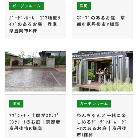
ガーデンルーム
洋風
ｶﾞｰﾃﾞﾝﾙｰﾑ ｺｺﾏ腰壁ﾀ
ｽﾛｰﾌﾟのあるお庭｜京
ｲﾌﾟのあるお庭｜兵庫
都府京丹後市Y様邸
県豊岡市K様
ガーデンルーム
洋風
ｱﾌﾟﾛｰﾁ・土間がｽﾀﾝﾌﾟ
わんちゃんと一緒に楽
ｺﾝｸﾘｰﾄのお庭｜京都府
しめるｶﾞｰﾃﾞﾝﾙｰﾑ ｼﾞ
京丹後市K様邸
ｰﾏのあるお庭｜京丹後
市I様邸