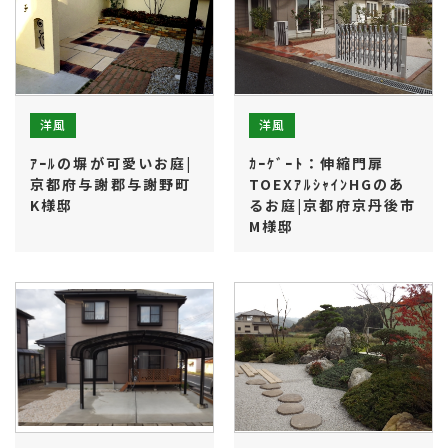
洋風
洋風
ｱｰﾙの塀が可愛いお庭|
ｶｰｹﾞｰﾄ：伸縮門扉
京都府与謝郡与謝野町
TOEXｱﾙｼｬｲﾝHGのあ
K様邸
るお庭|京都府京丹後市
M様邸