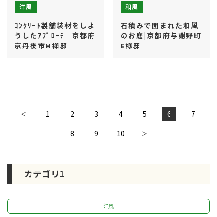
洋風
和風
ｺﾝｸﾘｰﾄ製舗装材をしよ
石積みで囲まれた和風
うしたｱﾌﾟﾛｰﾁ｜京都府
のお庭|京都府与謝野町
京丹後市M様邸
E様邸
1
2
3
4
5
6
7
＜
10
8
9
＞
カテゴリ1
洋風