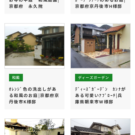
京都府 永久院
京都府京丹後市H様邸
よくあるご質問
ローンについて
ディーズガーデン
和風
ｵﾚﾝｼﾞ色の洗出しがあ
ﾃﾞｨｰｽﾞｶﾞｰﾃﾞﾝ ｶﾝﾅが
る和風のお庭|京都府京
ある可愛いｱﾌﾟﾛｰﾁ|兵
丹後市K様邸
庫県朝来市W様邸