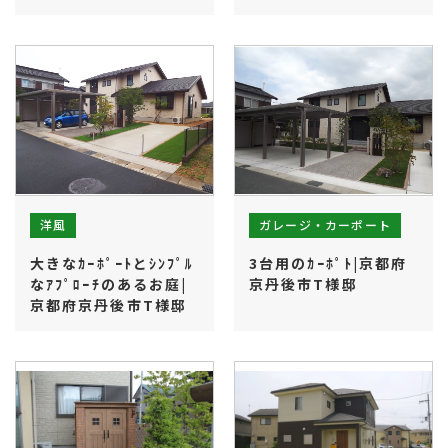
ガレージ・カーポート
洋風
大きなｶｰﾎﾟｰﾄとｼﾝﾌﾟﾙ
3台用のｶｰﾎﾟﾄ|京都府
なｱﾌﾟﾛｰﾁのあるお庭|
京丹後市T様邸
京都府京丹後市T様邸