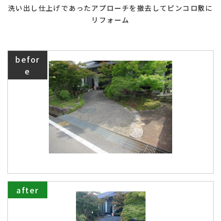
洗い出し仕上げであったアプローチを撤去してピンコロ敷に
お知らせ・ブログ
お客様の声
施工実績
受賞歴
会社紹介
ホーム
リフォーム
befor
e
よくあるご質問
ローンについて
after