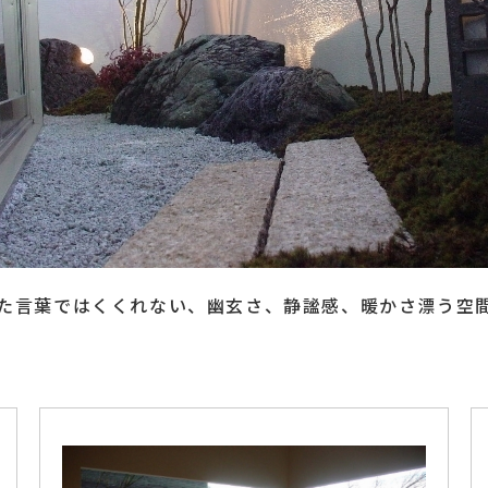
施工実績
受賞歴
会社紹介
ホーム
た言葉ではくくれない、幽玄さ、静謐感、暖かさ漂う空