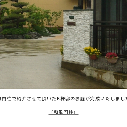
施工実績
受賞歴
会社紹介
ホーム
風門柱で紹介させて頂いたK様邸のお庭が完成いたしまし
『和風門柱』