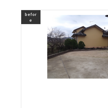
befor
e