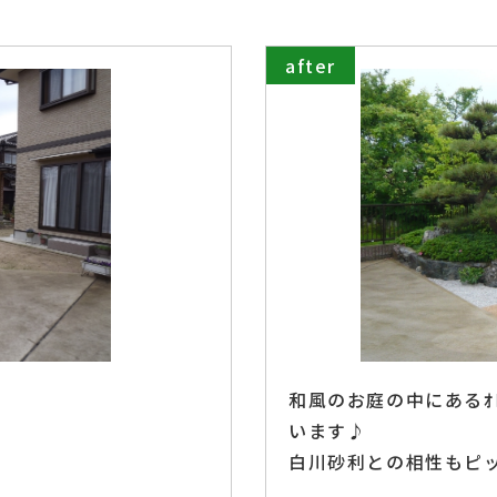
after
和風のお庭の中にあるｵﾚ
います♪
白川砂利との相性もピ