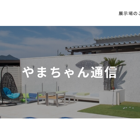
展示場の
やまちゃん通信
施工実績
受賞歴
会社紹介
ホーム